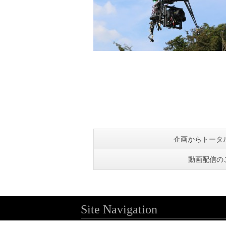
企画からトータ
動画配信の
Site Navigation