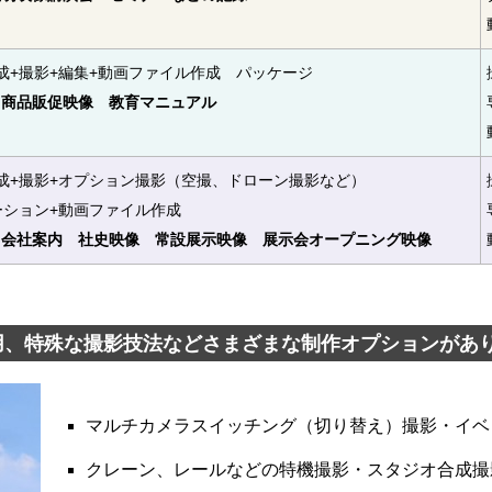
成+撮影+編集+動画ファイル作成 パッケージ
 商品販促映像 教育マニュアル
成+撮影+オプション撮影（空撮、ドローン撮影など）
ーション+動画ファイル作成
 会社案内 社史映像 常設展示映像 展示会オープニング映像
用、特殊な撮影技法などさまざまな制作オプションがあ
マルチカメラスイッチング（切り替え）撮影・イベ
クレーン、レールなどの特機撮影・スタジオ合成